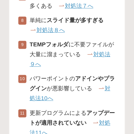
多くある
対処法７へ
単純に
スライド量が多すぎる
対処法８へ
TEMPフォルダ
に不要ファイルが
大量に溜まっている
対処法
９へ
パワーポイントの
アドインやプラ
グイン
が悪影響している
対
処法10へ
更新プログラムによる
アップデー
トが適用されていない
対処
法11へ